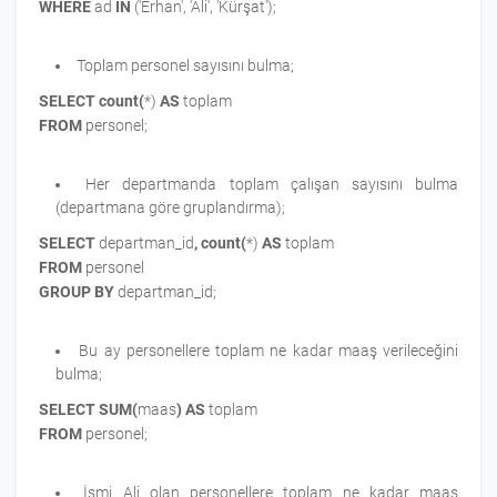
WHERE
ad
IN
('Erhan', 'Ali', 'Kürşat');
Toplam personel sayısını bulma;
SELECT count(
*)
AS
toplam
FROM
personel;
Her departmanda toplam çalışan sayısını bulma
(departmana göre gruplandırma);
SELECT
departman_id
, count(
*)
AS
toplam
FROM
personel
GROUP BY
departman_id;
Bu ay personellere toplam ne kadar maaş verileceğini
bulma;
SELECT SUM(
maas
)
AS
toplam
FROM
personel;
İsmi Ali olan personellere toplam ne kadar maaş