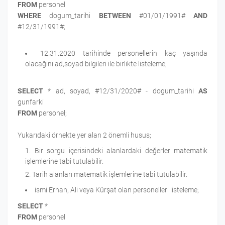
FROM
personel
WHERE
dogum_tarihi
BETWEEN
#01/01/1991#
AND
#12/31/1991#;
12.31.2020 tarihinde personellerin kaç yaşında
olacağını ad,soyad bilgileri ile birlikte listeleme;
SELECT
* ad, soyad, #12/31/2020# - dogum_tarihi
AS
gunfarki
FROM
personel;
Yukarıdaki örnekte yer alan 2 önemli husus;
Bir sorgu içerisindeki alanlardaki değerler matematik
işlemlerine tabi tutulabilir.
Tarih alanları matematik işlemlerine tabi tutulabilir.
ismi Erhan, Ali veya Kürşat olan personelleri listeleme;
SELECT
*
FROM
personel