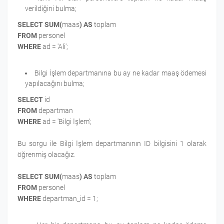
verildiğini bulma;
SELECT SUM(
maas
)
AS
toplam
FROM
personel
WHERE
ad = 'Ali';
Bilgi İşlem departmanına bu ay ne kadar maaş ödemesi
yapılacağını bulma;
SELECT
id
FROM
departman
WHERE
ad = 'Bilgi İşlem';
Bu sorgu ile Bilgi İşlem departmanının ID bilgisini 1 olarak
öğrenmiş olacağız.
SELECT SUM(
maas
)
AS
toplam
FROM
personel
WHERE
departman_id = 1;