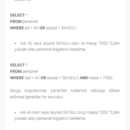
SELECT
*
FROM
personel
WHERE
ad = 'Ali'
OR
soyad = 'SAYGILI';
Adı Ali veya soyadı SAYGILI olan ve maaşı 7000 TL'den
yüksek olan personel bilgilerini listeleme;
SELECT
*
FROM
personel
WHERE
(ad = 'Ali'
OR
soyad = 'SAYGILI')
AND
maas > 7000;
Sorgu koşullarında parantez kullanımı oldukça dikkat
edilmesi gerekilen bir konudur.
Adı Ali olan veya soyadı SAYGILI olup maaşı 7000 TL'den
yüksek olan personel bilgilerini listeleme;