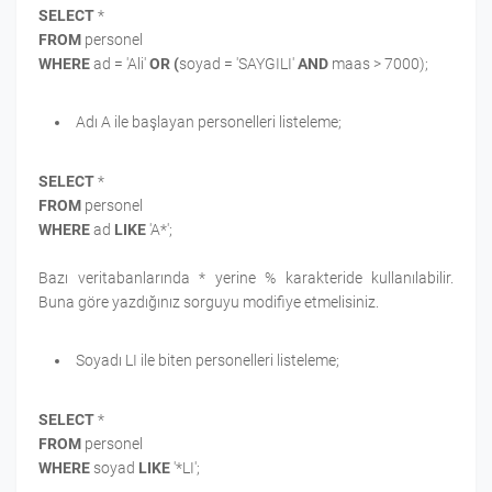
SELECT
*
FROM
personel
WHERE
ad = 'Ali'
OR (
soyad = 'SAYGILI'
AND
maas > 7000);
Adı A ile başlayan personelleri listeleme;
SELECT
*
FROM
personel
WHERE
ad
LIKE
'A*';
Bazı veritabanlarında * yerine % karakteride kullanılabilir.
Buna göre yazdığınız sorguyu modifiye etmelisiniz.
Soyadı LI ile biten personelleri listeleme;
SELECT
*
FROM
personel
WHERE
soyad
LIKE
'*LI';