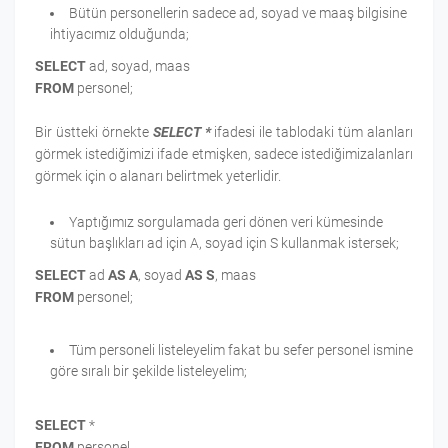
Bütün personellerin sadece ad, soyad ve maaş bilgisine
ihtiyacımız olduğunda;
SELECT
ad, soyad, maas
FROM
personel;
Bir üstteki örnekte
SELECT *
ifadesi ile tablodaki tüm alanları
görmek istediğimizi ifade etmişken, sadece istediğimizalanları
görmek için o alanarı belirtmek yeterlidir.
Yaptığımız sorgulamada geri dönen veri kümesinde
sütun başlıkları ad için A, soyad için S kullanmak istersek;
SELECT
ad
AS A
, soyad
AS S
, maas
FROM
personel;
Tüm personeli listeleyelim fakat bu sefer personel ismine
göre sıralı bir şekilde listeleyelim;
SELECT
*
FROM
personel