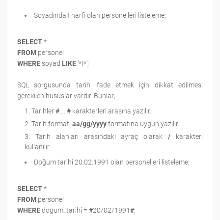
Soyadında I harfi olan personelleri listeleme;
SELECT
*
FROM
personel
WHERE
soyad
LIKE
'*I*';
SQL sorgusunda tarih ifade etmek için dikkat edilmesi
gerekilen hususlar vardır. Bunlar;
Tarihler
#
.....
#
karakterleri arasına yazılır.
Tarih formatı
aa/gg/yyyy
formatına uygun yazılır.
Tarih alanları arasındaki ayraç olarak
/
karakteri
kullanılır.
Doğum tarihi 20.02.1991 olan personelleri listeleme;
SELECT
*
FROM
personel
WHERE
dogum_tarihi
=
#
20/02/1991
#
;